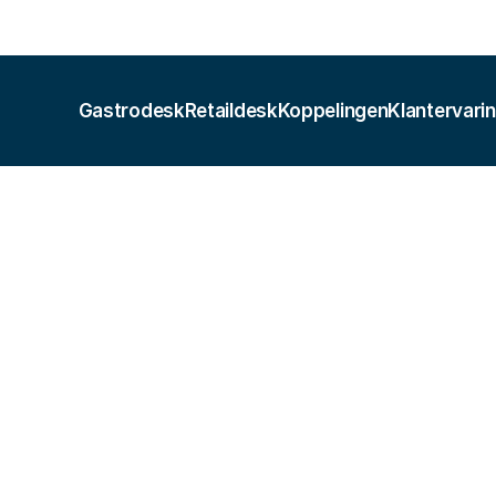
Gastrodesk
Retaildesk
Koppelingen
Klantervari
Boekhouding
r de kassasoftware met e-B