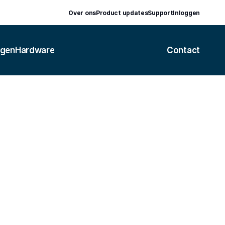
Over ons
Product updates
Support
Inloggen
ngen
Hardware
Contact
oekhouden