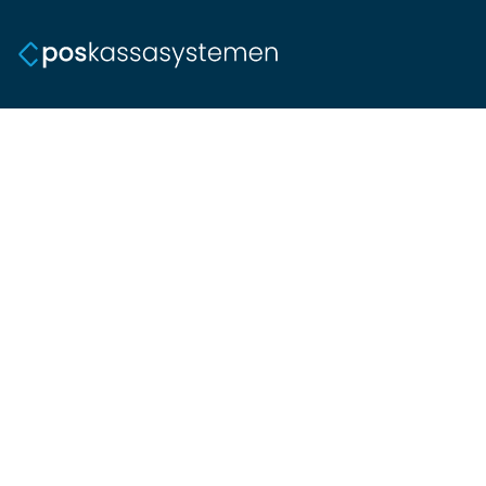
Betalingen
Integreer de kassasoftware met 
Payconiq