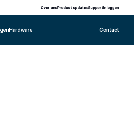
Over ons
Product updates
Support
Inloggen
ngen
Hardware
Contact
yment Platform