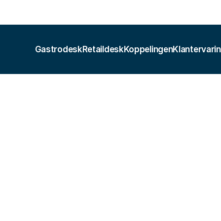
Gastrodesk
Retaildesk
Koppelingen
Klantervari
Betalingen
kassasoftware met Online Pa